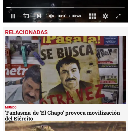
0
seconds
of
49
seconds
MUNDO
'Fantasma' de 'El Chapo' provoca movilización
del Ejército