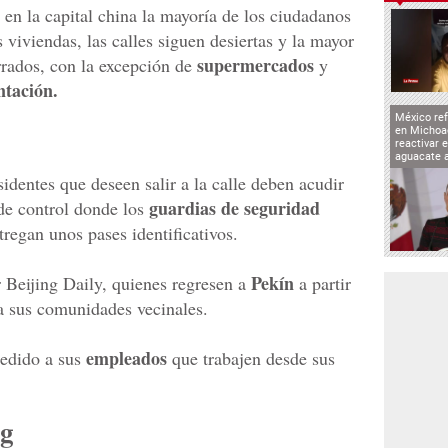
 en la capital china la mayoría de los ciudadanos
viviendas, las calles siguen desiertas y la mayor
supermercados
rrados, con la excepción de
y
tación.
México ref
en Michoa
reactivar 
aguacate 
sidentes que deseen salir a la calle deben acudir
guardias de seguridad
de control donde los
regan unos pases identificativos.
Pekín
r Beijing Daily, quienes regresen a
a partir
a sus comunidades vecinales.
empleados
edido a sus
que trabajen desde sus
ng