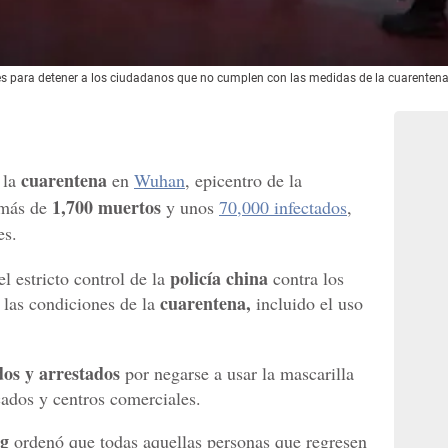
ades para detener a los ciudadanos que no cumplen con las medidas de la cuarentena
cuarentena
 la
en
Wuhan
, epicentro de la
1,700 muertos
más de
y unos
70,000 infectados
,
es.
policía china
l estricto control de la
contra los
cuarentena,
 las condiciones de la
incluido el uso
dos y arrestados
por negarse a usar la mascarilla
cados y centros comerciales.
ng
ordenó que todas aquellas personas que regresen