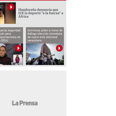
Hondureño denuncia que
ICE lo deportó “a la fuerza” a
África
uerza seguridad
Activistas piden a mesa de
cán para
diálogo elección inmediata
exportaciones de
de nuevo ente electoral
a EEUU
venezolano