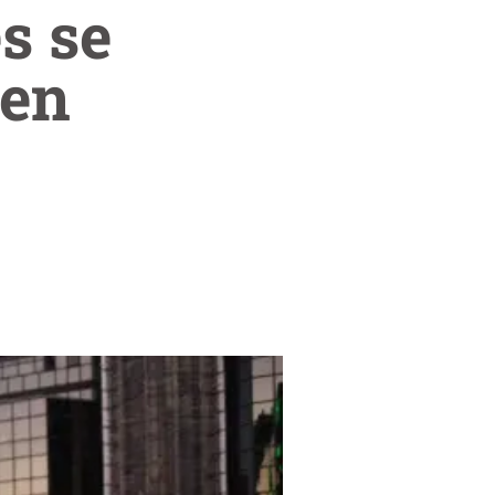
s se
 en