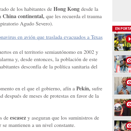
Hong Kong
ado de los habitantes de
desde la
China continental,
n
que les recuerda el trauma
piratorio Agudo Severo).
EN PORT
navirus en avión que traslada evacuados a Texas
ertos en el territorio semiautónomo en 2002 y
alarma y, desde entonces, la población de este
abitantes desconfía de la política sanitaria del
Pekín,
mento en el que el gobierno, afín a
sufre
ad después de meses de protestas en favor de la
escasez
s de
y aseguran que los suministros de
r se mantienen a un nivel constante.