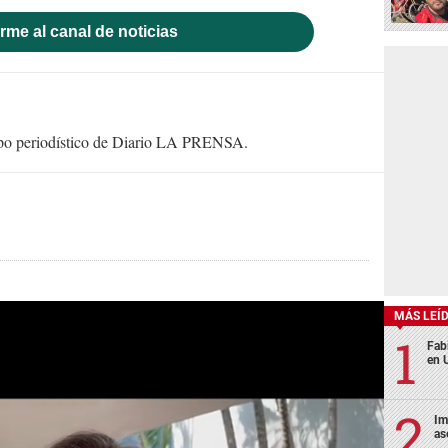
rme al canal de noticias
uipo periodístico de Diario LA PRENSA.
MÁS LEÍ
Fabi
en 
Im
as