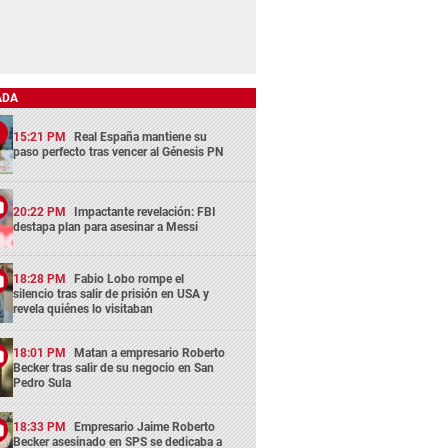
ADA
15:21 PM
Real España mantiene su
paso perfecto tras vencer al Génesis PN
20:22 PM
Impactante revelación: FBI
destapa plan para asesinar a Messi
18:28 PM
Fabio Lobo rompe el
silencio tras salir de prisión en USA y
revela quiénes lo visitaban
18:01 PM
Matan a empresario Roberto
Becker tras salir de su negocio en San
Pedro Sula
18:33 PM
Empresario Jaime Roberto
Becker asesinado en SPS se dedicaba a