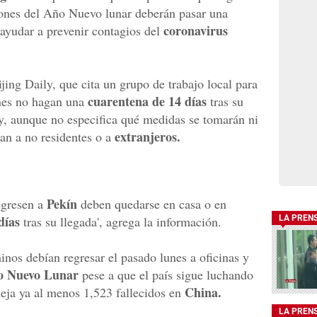
iones del Año Nuevo lunar deberán pasar una
coronavirus
 ayudar a prevenir contagios del
ijing Daily, que cita un grupo de trabajo local para
cuarentena de 14 días
enes no hagan una
tras su
y, aunque no especifica qué medidas se tomarán ni
extranjeros.
can a no residentes o a
Pekín
egresen a
deben quedarse en casa o en
días
tras su llegada', agrega la información.
LA PREN
inos debían regresar el pasado lunes a oficinas y
o Nuevo Lunar
pese a que el país sigue luchando
China.
eja ya al menos 1,523 fallecidos en
LA PREN