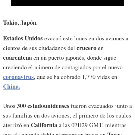
Foto:
Tokio, Japón.
Estados Unidos
evacuó este lunes en dos aviones a
crucero
cientos de sus ciudadanos del
en
cuarentena
en un puerto japonés, donde sigue
creciendo el número de contagiados por el nuevo
coronavirus
, que se ha cobrado 1,770 vidas en
China.
300 estadounidenses
Unos
fueron evacuados junto a
sus familias en dos aviones, el primero de los cuales
California
aterrizó en
a las 07H29 GMT, mientras
Texas.
que el segundo debía aterrizar en breve en