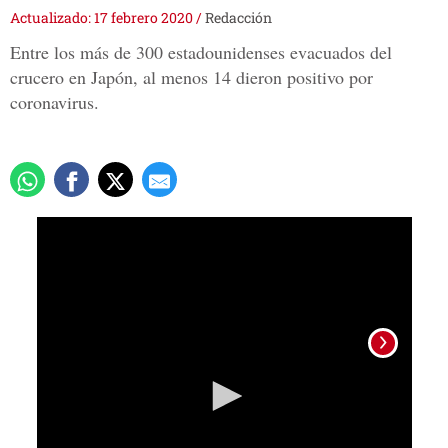
Actualizado: 17 febrero 2020
/
Redacción
Entre los más de 300 estadounidenses evacuados del
crucero en Japón, al menos 14 dieron positivo por
coronavirus.
0
seconds
of
1
minute,
32
seconds