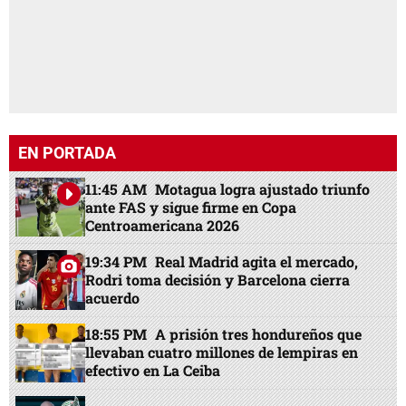
EN PORTADA
11:45 AM
Motagua logra ajustado triunfo
ante FAS y sigue firme en Copa
Centroamericana 2026
19:34 PM
Real Madrid agita el mercado,
Rodri toma decisión y Barcelona cierra
acuerdo
18:55 PM
A prisión tres hondureños que
llevaban cuatro millones de lempiras en
efectivo en La Ceiba