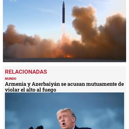
0
seconds
of
2
MUNDO
minutes,
Armenia y Azerbaiyán se acusan mutuamente de
24
violar el alto al fuego
seconds