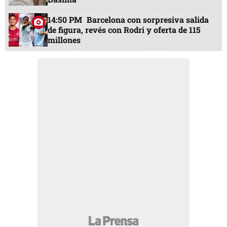
14:50 PM
Barcelona con sorpresiva salida
de figura, revés con Rodri y oferta de 115
millones