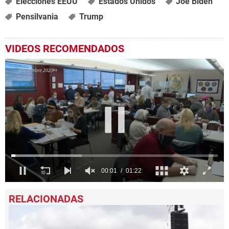
Elecciones EEUU
Estados Unidos
Joe Biden
Pensilvania
Trump
VIDEOS RECOMENDADOS
0
seconds
of
1
minute,
23