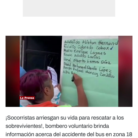
0
seconds
¡Socorristas arriesgan su vida para rescatar a los
of
0
sobrevivientes!, bombero voluntario brinda
seconds
información acerca del accidente del bus en zona 18