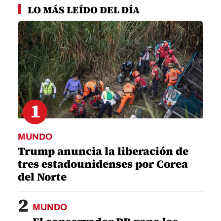
seconds
LO MÁS LEÍDO DEL DÍA
of
1
minute,
8
seconds
1
MUNDO
Trump anuncia la liberación de
tres estadounidenses por Corea
del Norte
2
MUNDO