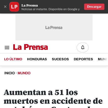
La Prensa
×
Descargar
Noticias al instante. Disponible en Google y IOS
LO ÚLTIMO
HONDURAS
SUCESOS
DEPORTES
MUN
INICIO
·
MUNDO
Aumentan a 51 los
muertos en accidente de