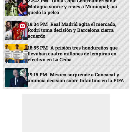
22:42 PM
Tabla Copa Centroamericana:
Motagua sonríe y revés a Municipal; así
quedó la pelea
19:34 PM
Real Madrid agita el mercado,
Rodri toma decisión y Barcelona cierra
acuerdo
18:55 PM
A prisión tres hondureños que
llevaban cuatro millones de lempiras en
efectivo en La Ceiba
19:15 PM
México sorprende a Concacaf y
anuncia decisión sobre Infantino en la FIFA