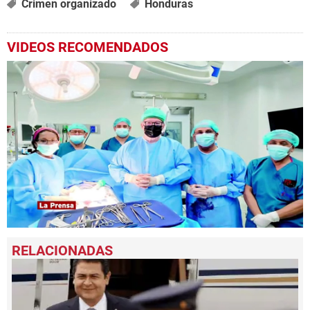
Crimen organizado
Honduras
VIDEOS RECOMENDADOS
0
seconds
of
1
minute,
53
seconds