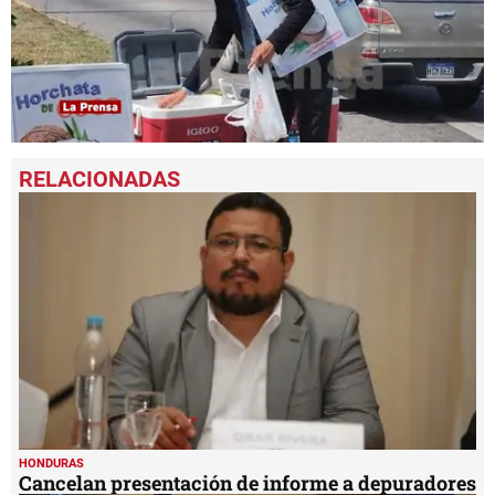
0
seconds
of
6
minutes,
26
seconds
HONDURAS
Cancelan presentación de informe a depuradores