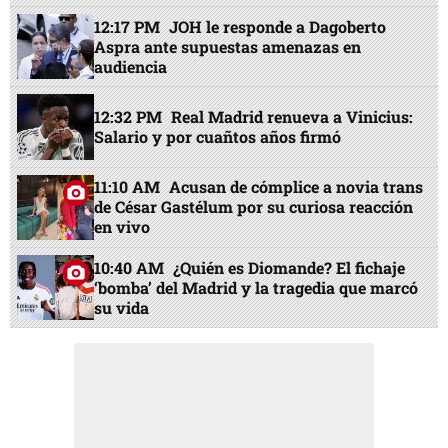
12:17 PM
JOH le responde a Dagoberto
Aspra ante supuestas amenazas en
audiencia
12:32 PM
Real Madrid renueva a Vinicius:
Salario y por cuañtos años firmó
11:10 AM
Acusan de cómplice a novia trans
de César Gastélum por su curiosa reacción
en vivo
10:40 AM
¿Quién es Diomande? El fichaje
‘bomba’ del Madrid y la tragedia que marcó
su vida