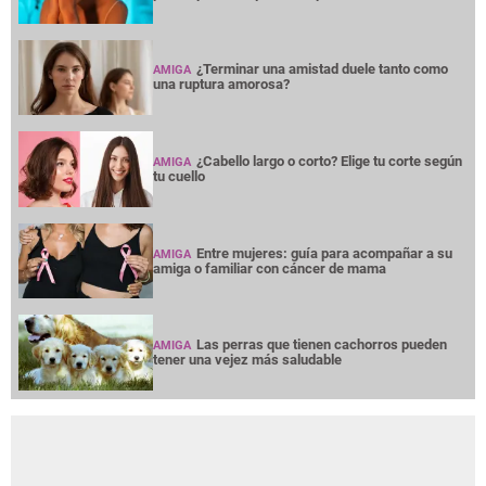
¿Terminar una amistad duele tanto como
AMIGA
una ruptura amorosa?
¿Cabello largo o corto? Elige tu corte según
AMIGA
tu cuello
Entre mujeres: guía para acompañar a su
AMIGA
amiga o familiar con cáncer de mama
Las perras que tienen cachorros pueden
AMIGA
tener una vejez más saludable