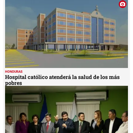
2
minutes,
10
seconds
HONDURAS
Hospital católico atenderá la salud de los más
pobres