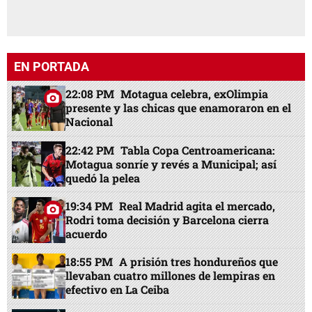
EN PORTADA
22:08 PM
Motagua celebra, exOlimpia
presente y las chicas que enamoraron en el
Nacional
22:42 PM
Tabla Copa Centroamericana:
Motagua sonríe y revés a Municipal; así
quedó la pelea
19:34 PM
Real Madrid agita el mercado,
Rodri toma decisión y Barcelona cierra
acuerdo
18:55 PM
A prisión tres hondureños que
llevaban cuatro millones de lempiras en
efectivo en La Ceiba