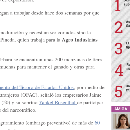
JOH
sup
legan a trabajar desde hace dos semanas por que
Ac
Ga
 maduración y necesitan ser cortados sino la
Agro Industrias
 Pineda, quien trabaja para la
El
ti
árbara se encuentran unas 200 manzanas de tierra
Re
 muchas para mantener el ganado y otras para
su
ento del Tesoro de Estados Unidos
, por medio de
Ha
af
xtranjeros (OFAC), señaló los empresarios Jaime
(50) y su sobrino
Yankel Rosenthal
de participar
 del narcotráfico.
AMIGA
seguramiento (embargo preventivo) de más de
60