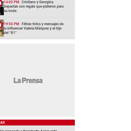
14:02 PM
Cristiano y Georgina
impactan con regalo que pidieron para
su boda
19:55 PM
Filtran fotos y mensajes de
la influencer Valeria Márquez y el hijo
del “R1”
DAS