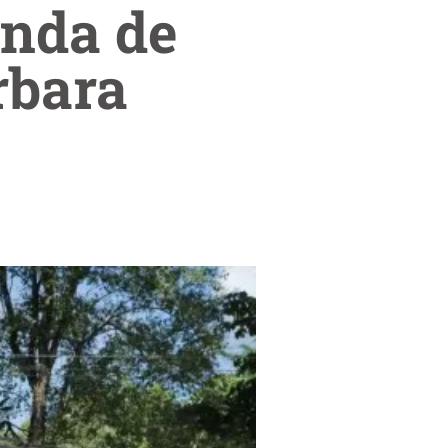
enda de
rbara