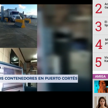
Ac
Ga
El
ti
Mo
pr
Vi
Ka
AMIGA