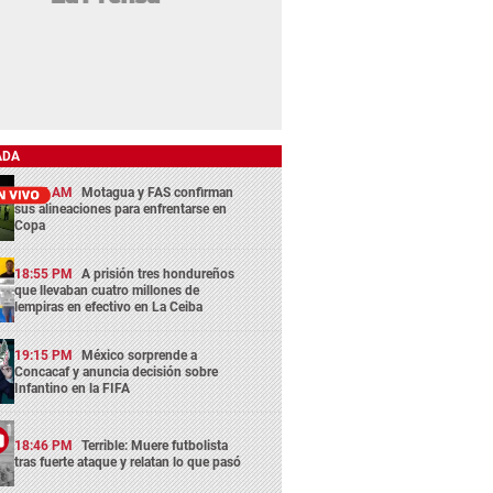
ADA
11:45 AM
Motagua y FAS confirman
sus alineaciones para enfrentarse en
Copa
18:55 PM
A prisión tres hondureños
que llevaban cuatro millones de
lempiras en efectivo en La Ceiba
19:15 PM
México sorprende a
Concacaf y anuncia decisión sobre
Infantino en la FIFA
18:46 PM
Terrible: Muere futbolista
tras fuerte ataque y relatan lo que pasó