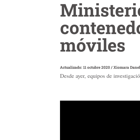
Ministeri
contenedo
móviles
Actualizado: 11 octubre 2020
/
Xiomara Danel
Desde ayer, equipos de investigaci
0
seconds
of
52
seconds
Volume
90%