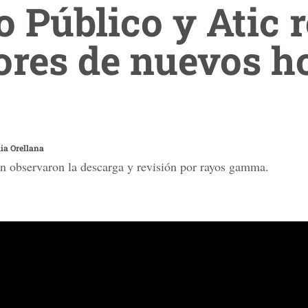
o Público y Atic 
res de nuevos ho
ia Orellana
ón observaron la descarga y revisión por rayos gamma.