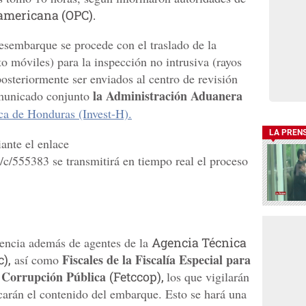
americana (OPC).
esembarque se procede con el traslado de la
o móviles) para la inspección no intrusiva (rayos
steriormente ser enviados al centro de revisión
la Administración Aduanera
municado conjunto
ica de Honduras (Invest-H).
LA PREN
ante el enlace
/c/555383 se transmitirá en tiempo real el proceso
sencia además de agentes de la
Agencia Técnica
Fiscales de la Fiscalía Especial para
),
así como
 Corrupción Pública
(Fetccop),
los que vigilarán
icarán el contenido del embarque. Esto se hará una