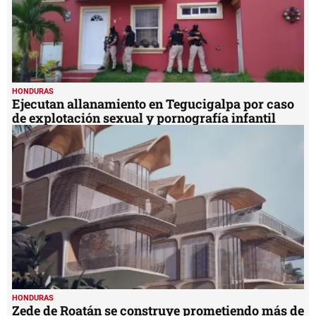
HONDURAS
Zede de Roatán se construye prometiendo más de
10,000 empleos
HONDURAS
Vicealcaldesa asume el mando de Choloma tras
suspensión de Crivelli
MIS TEMAS PREFERIDOS