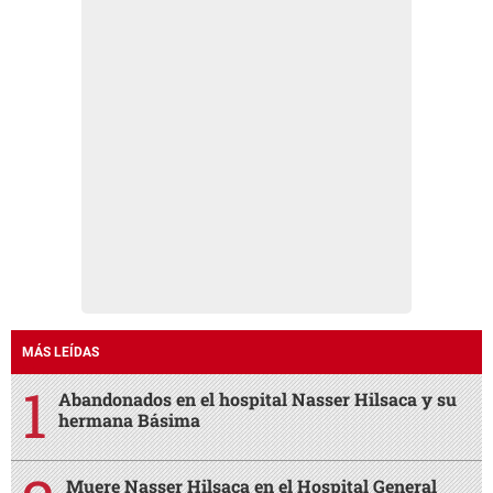
MÁS LEÍDAS
Abandonados en el hospital Nasser Hilsaca y su
hermana Básima
Muere Nasser Hilsaca en el Hospital General
Atlántida de La Ceiba
Fallece Jorge Messi a los 68 años: el pilar clave
en el origen y la carrera de Lionel
Revelan lo qué pasó increíblemente entre Emilio
Izaguirre y Virginia
El dramático llamado que hizo Nasser Hilsaca