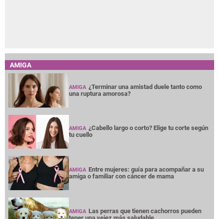
¿Cabello largo o corto? Elige tu corte según
AMIGA
tu cuello
Entre mujeres: guía para acompañar a su
AMIGA
amiga o familiar con cáncer de mama
Las perras que tienen cachorros pueden
AMIGA
tener una vejez más saludable
La nueva feminidad: entre la independencia
AMIGA
y el deseo de una vida más tranquila