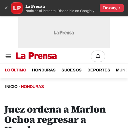
La Prensa
×
Descargar
Noticias al instante. Disponible en Google y IOS
LO ÚLTIMO
HONDURAS
SUCESOS
DEPORTES
MUN
INICIO
·
HONDURAS
Juez ordena a Marlon
Ochoa regresar a