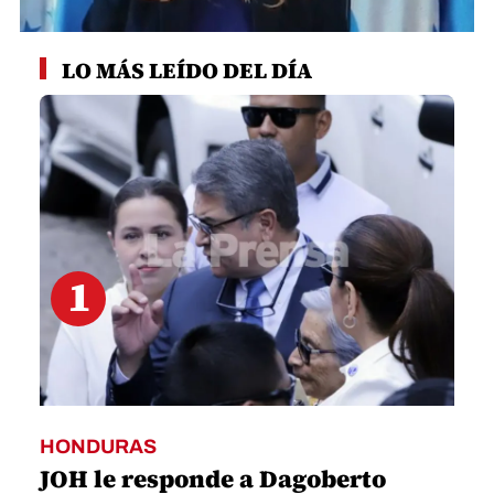
0
seconds
LO MÁS LEÍDO DEL DÍA
of
2
minutes,
9
seconds
1
HONDURAS
JOH le responde a Dagoberto