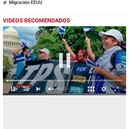
Migración EEUU
VIDEOS RECOMENDADOS
0
seconds
of
2
minutes,
3
seconds