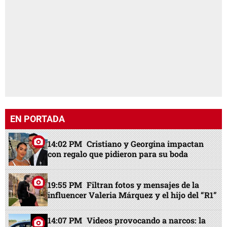
EN PORTADA
14:02 PM
Cristiano y Georgina impactan
con regalo que pidieron para su boda
19:55 PM
Filtran fotos y mensajes de la
influencer Valeria Márquez y el hijo del “R1”
14:07 PM
Videos provocando a narcos: la