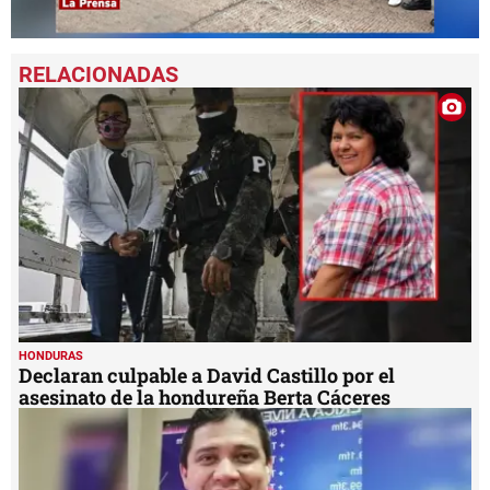
0
seconds
of
1
minute,
25
seconds
HONDURAS
Declaran culpable a David Castillo por el
asesinato de la hondureña Berta Cáceres