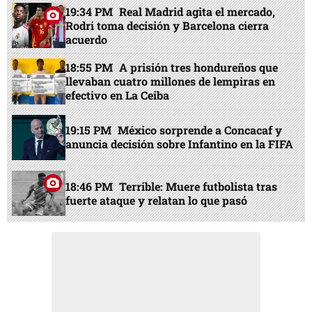
19:34 PM
Real Madrid agita el mercado,
Rodri toma decisión y Barcelona cierra
acuerdo
18:55 PM
A prisión tres hondureños que
llevaban cuatro millones de lempiras en
efectivo en La Ceiba
19:15 PM
México sorprende a Concacaf y
anuncia decisión sobre Infantino en la FIFA
18:46 PM
Terrible: Muere futbolista tras
fuerte ataque y relatan lo que pasó