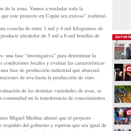
ón de la zona. Vamos a trasladar toda la
a que este proyecto en Copán sea exitoso” reafirmó.
una cosecha de entre 3 mil y 4 mil kilogramos de
 producir alrededor de 5 mil a 6 mil botellas de
EN PORT
es: una fase “investigativa” para determinar la
s condiciones locales y evaluar las características
 una fase de producción industrial que abarcará
ntaciones de uva hasta la producción de vino.
evaluación de las distintas variedades de uvas, se
la comunidad en la transferencia de conocimientos
siones Miguel Medina afirmó que el proyecto
e respaldo del gobierno y esperan que sea igual de