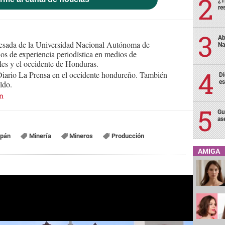
¿T
re
Ab
resada de la Universidad Nacional Autónoma de
Na
 de experiencia periodística en medios de
les y el occidente de Honduras.
Diario La Prensa en el occidente hondureño. También
Di
es
ldo.
n
Gu
as
opán
Minería
Mineros
Producción
AMIGA