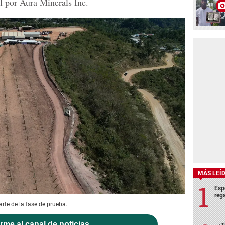
l por Aura Minerals Inc.
MÁS LEÍ
Esp
rega
arte de la fase de prueba.
rme al canal de noticias