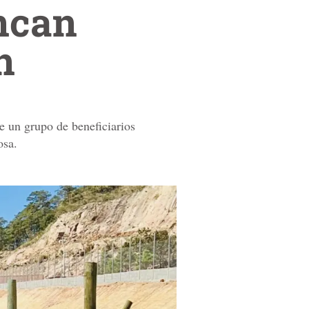
ncan
n
e un grupo de beneficiarios
osa.