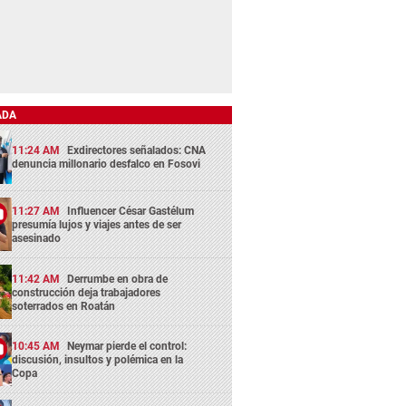
ADA
11:24 AM
Exdirectores señalados: CNA
denuncia millonario desfalco en Fosovi
11:27 AM
Influencer César Gastélum
presumía lujos y viajes antes de ser
asesinado
11:42 AM
Derrumbe en obra de
construcción deja trabajadores
soterrados en Roatán
10:45 AM
Neymar pierde el control:
discusión, insultos y polémica en la
Copa