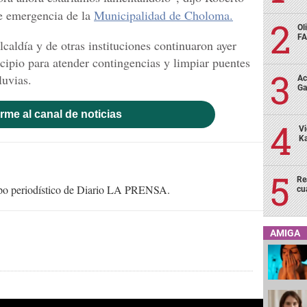
e emergencia de la
Municipalidad de Choloma.
Ol
FA
lcaldía y de otras instituciones continuaron ayer
cipio para atender contingencias y limpiar puentes
luvias.
Ac
Ga
rme al canal de noticias
Vi
Ka
Re
uipo periodístico de Diario LA PRENSA.
cu
AMIGA