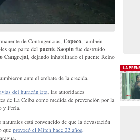
Copeco
rmanente de Contingencias,
, también
puente Saopin
les que parte del
fue destruido
o Cangrejal
, dejando inhabilitado el puente Reino
LA PREN
cumbieron ante el embate de la crecida.
uvias del huracán Eta
, las autoridades
ntes de La Ceiba como medida de prevención por la
o y Perla.
s naturales está convencido de que la devastación
ño que
provocó el Mitch hace 22 años,
aragua.