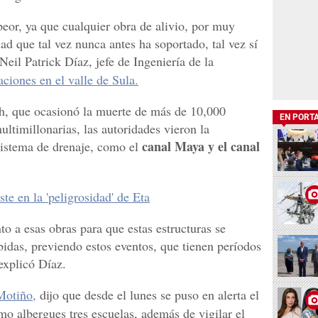
peor, ya que cualquier obra de alivio, por muy
ad que tal vez nunca antes ha soportado, tal vez sí
Neil Patrick Díaz, jefe de Ingeniería de la
ciones en el valle de Sula.
ch, que ocasionó la muerte de más de 10,000
EN PORT
ltimillonarias, las autoridades vieron la
canal Maya y el canal
istema de drenaje, como el
e en la 'peligrosidad' de Eta
 a esas obras para que estas estructuras se
das, previendo estos eventos, que tienen períodos
explicó Díaz.
Motiño,
dijo que desde el lunes se puso en alerta el
o albergues tres escuelas, además de vigilar el