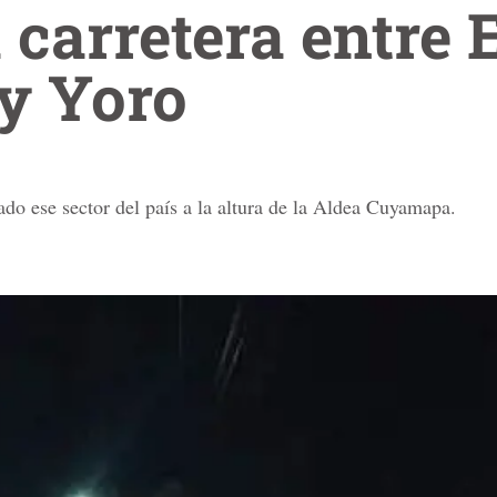
 carretera entre 
y Yoro
do ese sector del país a la altura de la Aldea Cuyamapa.