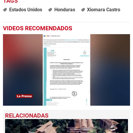
Estados Unidos
Honduras
Xiomara Castro
VIDEOS RECOMENDADOS
0
seconds
of
57
seconds