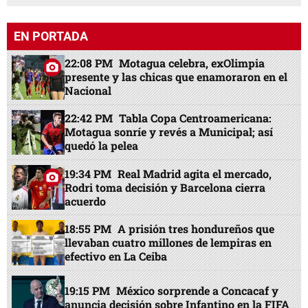
EN PORTADA
22:08 PM
Motagua celebra, exOlimpia
presente y las chicas que enamoraron en el
Nacional
22:42 PM
Tabla Copa Centroamericana:
Motagua sonríe y revés a Municipal; así
quedó la pelea
19:34 PM
Real Madrid agita el mercado,
Rodri toma decisión y Barcelona cierra
acuerdo
18:55 PM
A prisión tres hondureños que
llevaban cuatro millones de lempiras en
efectivo en La Ceiba
19:15 PM
México sorprende a Concacaf y
anuncia decisión sobre Infantino en la FIFA