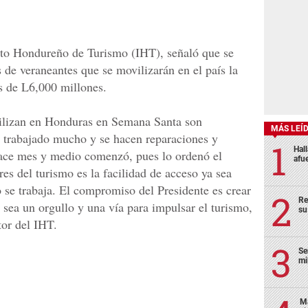
ituto Hondureño de Turismo (IHT), señaló que se
 de veraneantes que se movilizarán en el país la
 de L6,000 millones.
vilizan en Honduras en Semana Santa son
MÁS LEÍ
a trabajado mucho y se hacen reparaciones y
Hal
ace mes y medio comenzó, pues lo ordenó el
afu
res del turismo es la facilidad de acceso ya sea
o se trabaja. El compromiso del Presidente es crear
Re
e sea un orgullo y una vía para impulsar el turismo,
su
tor del IHT.
Se
mi
Ma