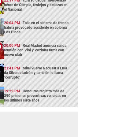
22:17 PM
¿Era su debut? Inesperado
héroe de Olimpia, festejos y bellezas en
el Nacional
20:04 PM
Falla en el sistema de frenos
habría provocado accidente en colonia
Los Pinos
20:00 PM
Real Madrid anuncia salida,
reunión con Vini y Vozinha firma con
nuevo club
21:41 PM
Milei vuelve a acusar a Lula
da Silva de ladrón y también lo llama
"corrupto"
19:29 PM
Honduras registra más de
390 prisiones preventivas vencidas en
los últimos siete años