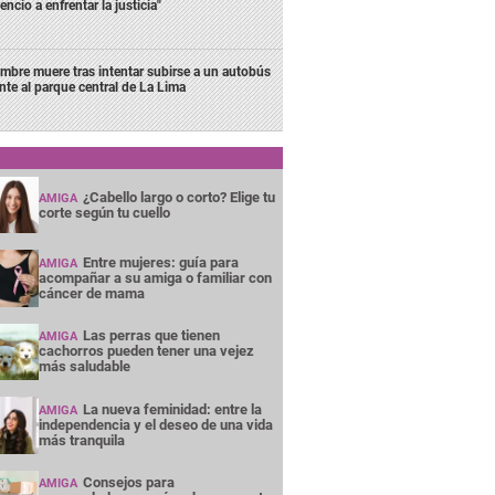
lencio a enfrentar la justicia"
mbre muere tras intentar subirse a un autobús
ente al parque central de La Lima
¿Cabello largo o corto? Elige tu
AMIGA
corte según tu cuello
Entre mujeres: guía para
AMIGA
acompañar a su amiga o familiar con
cáncer de mama
Las perras que tienen
AMIGA
cachorros pueden tener una vejez
más saludable
La nueva feminidad: entre la
AMIGA
independencia y el deseo de una vida
más tranquila
Consejos para
AMIGA