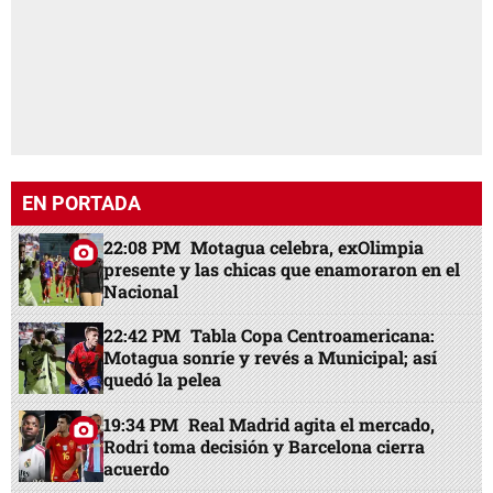
EN PORTADA
22:08 PM
Motagua celebra, exOlimpia
presente y las chicas que enamoraron en el
Nacional
22:42 PM
Tabla Copa Centroamericana:
Motagua sonríe y revés a Municipal; así
quedó la pelea
19:34 PM
Real Madrid agita el mercado,
Rodri toma decisión y Barcelona cierra
acuerdo