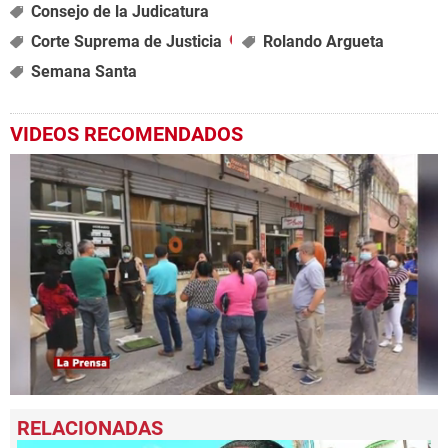
Consejo de la Judicatura
Corte Suprema de Justicia
Rolando Argueta
Semana Santa
VIDEOS RECOMENDADOS
0
seconds
of