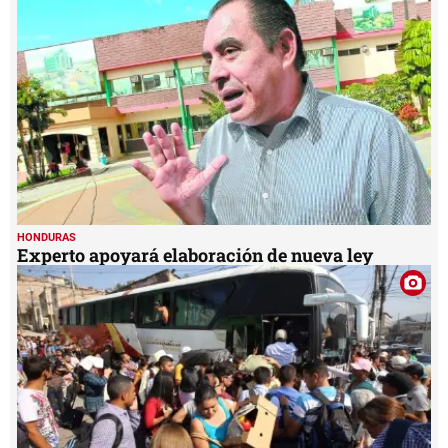
1
minute,
43
seconds
HONDURAS
Experto apoyará elaboración de nueva ley