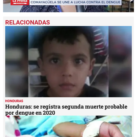
0
seconds
of
1
minute,
27
seconds
HONDURAS
Honduras: se registra segunda muerte probable
por dengue en 2020