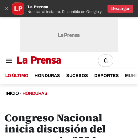
La Prensa
×
Descargar
Noticias al instante. Disponible en Google y IOS
LO ÚLTIMO
HONDURAS
SUCESOS
DEPORTES
MUN
INICIO
·
HONDURAS
Congreso Nacional
inicia discusión del