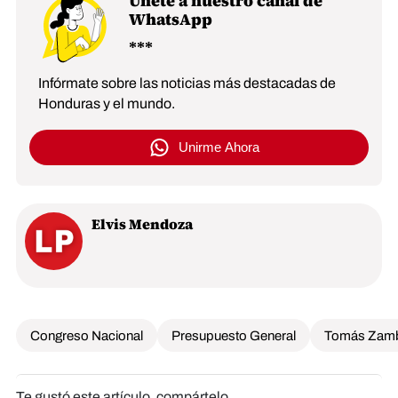
Únete a nuestro canal de
WhatsApp
Infórmate sobre las noticias más destacadas de
Honduras y el mundo.
Unirme Ahora
Elvis Mendoza
Congreso Nacional
Presupuesto General
Tomás Zam
Te gustó este artículo, compártelo