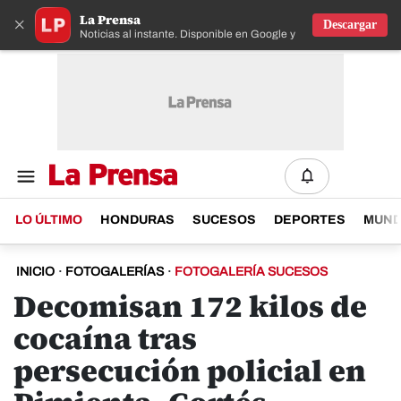
La Prensa
×
Descargar
Noticias al instante. Disponible en Google y IOS
LO ÚLTIMO
HONDURAS
SUCESOS
DEPORTES
MUN
INICIO
·
FOTOGALERÍAS
·
FOTOGALERÍA SUCESOS
Decomisan 172 kilos de
cocaína tras
persecución policial en