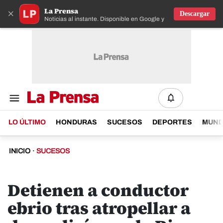
La Prensa
×
Descargar
Noticias al instante. Disponible en Google y IOS
LO ÚLTIMO
HONDURAS
SUCESOS
DEPORTES
MUN
INICIO
·
SUCESOS
Detienen a conductor
ebrio tras atropellar a