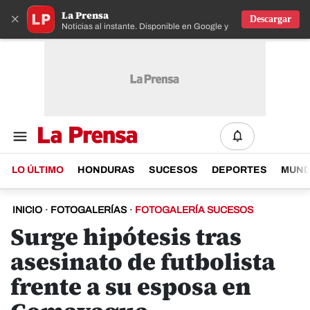
La Prensa
×
Descargar
Noticias al instante. Disponible en Google y IOS
LO ÚLTIMO
HONDURAS
SUCESOS
DEPORTES
MUN
INICIO
·
FOTOGALERÍAS
·
FOTOGALERÍA SUCESOS
Surge hipótesis tras
asesinato de futbolista
frente a su esposa en