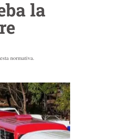
eba la
re
 esta normativa.