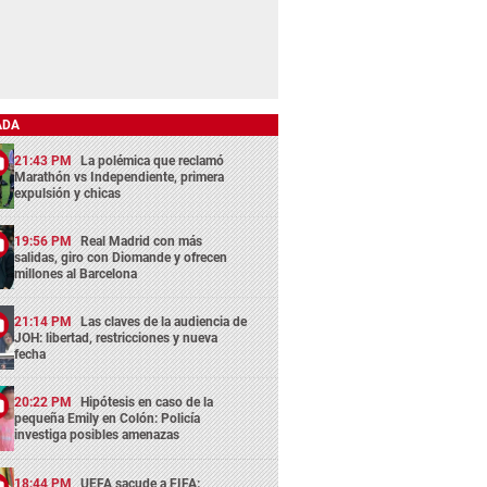
ADA
21:43 PM
La polémica que reclamó
Marathón vs Independiente, primera
expulsión y chicas
19:56 PM
Real Madrid con más
salidas, giro con Diomande y ofrecen
millones al Barcelona
21:14 PM
Las claves de la audiencia de
JOH: libertad, restricciones y nueva
fecha
20:22 PM
Hipótesis en caso de la
pequeña Emily en Colón: Policía
investiga posibles amenazas
18:44 PM
UEFA sacude a FIFA: