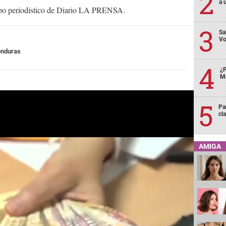
a 
uipo periodístico de Diario LA PRENSA.
Sa
Vo
onduras
¿P
Me
Pa
cl
AMIGA