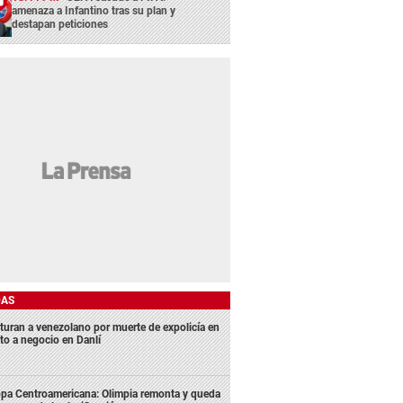
amenaza a Infantino tras su plan y
destapan peticiones
DAS
turan a venezolano por muerte de expolicía en
lto a negocio en Danlí
pa Centroamericana: Olimpia remonta y queda