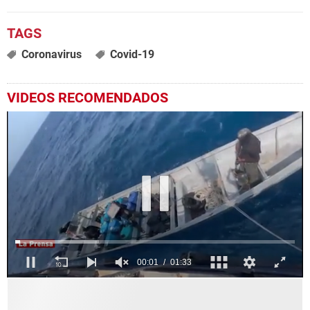
Coronavirus
Covid-19
VIDEOS RECOMENDADOS
0
seconds
of