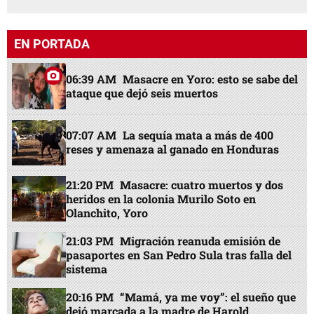
EN PORTADA
06:39 AM
Masacre en Yoro: esto se sabe del
ataque que dejó seis muertos
07:07 AM
La sequía mata a más de 400
reses y amenaza al ganado en Honduras
21:20 PM
Masacre: cuatro muertos y dos
heridos en la colonia Murilo Soto en
Olanchito, Yoro
21:03 PM
Migración reanuda emisión de
pasaportes en San Pedro Sula tras falla del
sistema
20:16 PM
“Mamá, ya me voy”: el sueño que
dejó marcada a la madre de Harold,