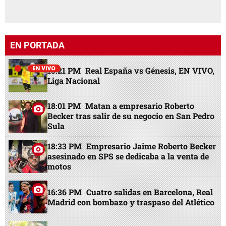
Sula
18:33 PM
Empresario Jaime Roberto Becker
asesinado en SPS se dedicaba a la venta de
motos
16:36 PM
Cuatro salidas en Barcelona, Real
Madrid con bombazo y traspaso del Atlético
17:51 PM
Raúl Cáceres sorprende: Revela
qué pasará con Davis Flow en Platense