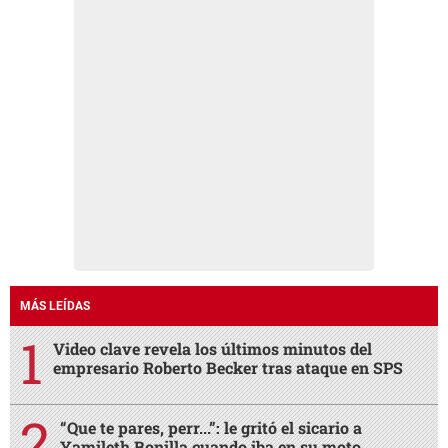
MÁS LEÍDAS
Video clave revela los últimos minutos del
empresario Roberto Becker tras ataque en SPS
“Que te pares, perr...”: le gritó el sicario a
Yamileth Bonilla cuando iba en su moto
Cinco balazos recibió el empresario Roberto
Becker; familiares retiraron su cuerpo en SPS
Génesis fue localizada por Interpol después de 20
días desaparecida
¿César Gastélum sigue vivo? Este es el origen del
video donde dice que todo fue una broma