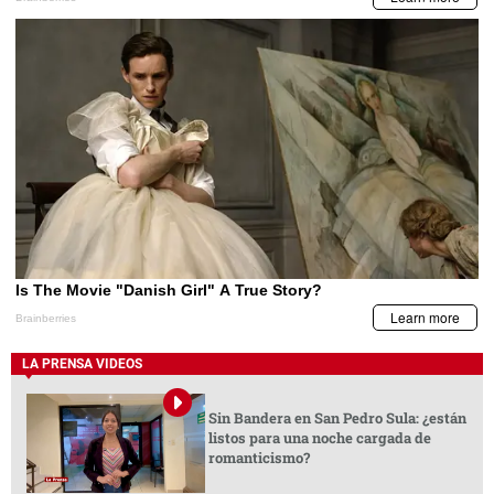
LA PRENSA VIDEOS
Sin Bandera en San Pedro Sula: ¿están
listos para una noche cargada de
romanticismo?
Pierde la vida la madre de la
Hondureño sobrevivió siete días
influencer Sol León
perdido en el desierto y hoy dedica
su vida a ayudar a migrantes y niños
hondureños
LA PRENSA VIDEOS