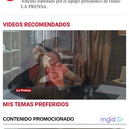
Artículo elaborado por el equipo periodístico de Diario
LA PRENSA.
VIDEOS RECOMENDADOS
0
MIS TEMAS PREFERIDOS
seconds
of
2
minutes,
28