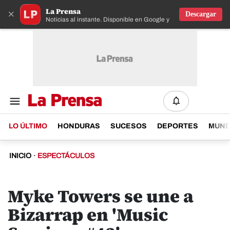
La Prensa
×
Descargar
Noticias al instante. Disponible en Google y IOS
LO ÚLTIMO
HONDURAS
SUCESOS
DEPORTES
MUN
INICIO
·
ESPECTÁCULOS
Myke Towers se une a
Bizarrap en 'Music