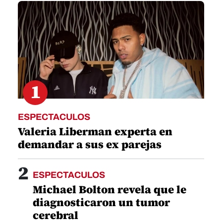
minute,
30
seconds
1
ESPECTACULOS
Valeria Liberman experta en
demandar a sus ex parejas
2
ESPECTACULOS
Michael Bolton revela que le
diagnosticaron un tumor
cerebral