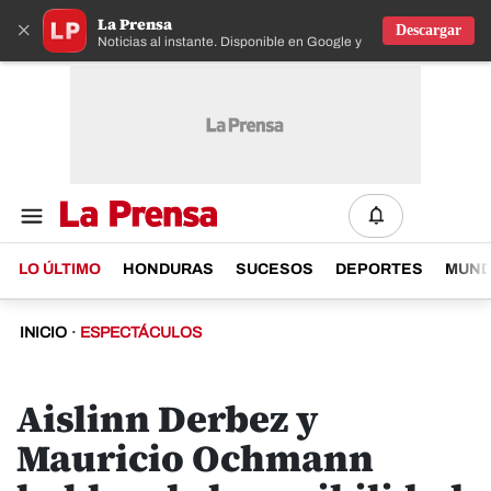
La Prensa
×
Descargar
Noticias al instante. Disponible en Google y IOS
LO ÚLTIMO
HONDURAS
SUCESOS
DEPORTES
MUN
INICIO
·
ESPECTÁCULOS
Aislinn Derbez y
Mauricio Ochmann