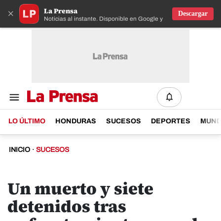
La Prensa
×
Descargar
Noticias al instante. Disponible en Google y IOS
LO ÚLTIMO
HONDURAS
SUCESOS
DEPORTES
MUN
INICIO
·
SUCESOS
Un muerto y siete
detenidos tras