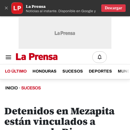
La Prensa
×
Descargar
Noticias al instante. Disponible en Google y IOS
LO ÚLTIMO
HONDURAS
SUCESOS
DEPORTES
MUN
INICIO
·
SUCESOS
Detenidos en Mezapita
están vinculados a