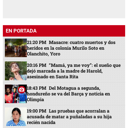
EN PORTADA
21:20 PM
Masacre: cuatro muertos y dos
heridos en la colonia Murilo Soto en
Olanchito, Yoro
20:16 PM
“Mamá, ya me voy”: el sueño que
dejó marcada a la madre de Harold,
asesinado en Santa Rita
18:43 PM
Del Motagua a segunda,
hondureño se va del Barça y noticia en
Olimpia
19:00 PM
Las pruebas que acorralan a
acusada de matar a puñaladas a su hija
recién nacida