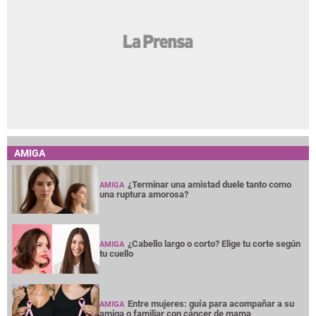
AMIGA
¿Terminar una amistad duele tanto como
AMIGA
una ruptura amorosa?
¿Cabello largo o corto? Elige tu corte según
AMIGA
tu cuello
Entre mujeres: guía para acompañar a su
AMIGA
amiga o familiar con cáncer de mama