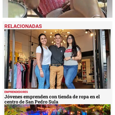
0
seconds
of
1
minute,
40
seconds
EMPRENDEDORES
Jóvenes emprenden con tienda de ropa en el
centro de San Pedro Sula