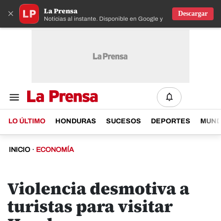
La Prensa
×
Descargar
Noticias al instante. Disponible en Google y IOS
LO ÚLTIMO
HONDURAS
SUCESOS
DEPORTES
MUN
INICIO
·
ECONOMÍA
Violencia desmotiva a
turistas para visitar