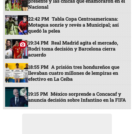
presente y las chicas que enamoraron en el
Nacional
22:42 PM
Tabla Copa Centroamericana:
Motagua sonríe y revés a Municipal; así
quedó la pelea
19:34 PM
Real Madrid agita el mercado,
Rodri toma decisión y Barcelona cierra
acuerdo
18:55 PM
A prisión tres hondureños que
llevaban cuatro millones de lempiras en
efectivo en La Ceiba
19:15 PM
México sorprende a Concacaf y
anuncia decisión sobre Infantino en la FIFA