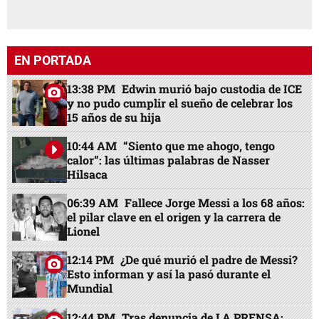
EN PORTADA
13:38 PM
Edwin murió bajo custodia de ICE
y no pudo cumplir el sueño de celebrar los
15 años de su hija
10:44 AM
“Siento que me ahogo, tengo
calor”: las últimas palabras de Nasser
Hilsaca
06:39 AM
Fallece Jorge Messi a los 68 años:
el pilar clave en el origen y la carrera de
Lionel
12:14 PM
¿De qué murió el padre de Messi?
Esto informan y así la pasó durante el
Mundial
12:44 PM
Tras denuncia de LA PRENSA: