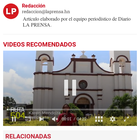
Redacción
redaccion@laprensa.hn
Artículo elaborado por el equipo periodístico de Diario
LA PRENSA.
VIDEOS RECOMENDADOS
0
seconds
of