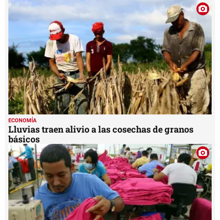
4
minutes,
22
seconds
ECONOMÍA
Lluvias traen alivio a las cosechas de granos
básicos