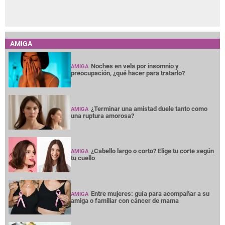
AMIGA
Noches en vela por insomnio y
AMIGA
preocupación, ¿qué hacer para tratarlo?
¿Terminar una amistad duele tanto como
AMIGA
una ruptura amorosa?
¿Cabello largo o corto? Elige tu corte según
AMIGA
tu cuello
Entre mujeres: guía para acompañar a su
AMIGA
amiga o familiar con cáncer de mama