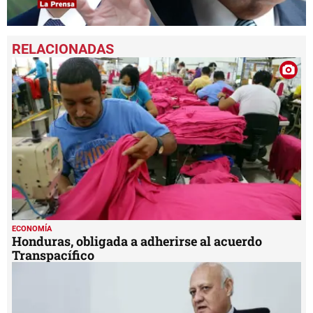
0
seconds
of
1
minute,
30
seconds
ECONOMÍA
Honduras, obligada a adherirse al acuerdo
Transpacífico