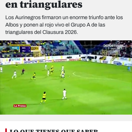
en triangulares
Los Aurinegros firmaron un enorme triunfo ante los
Albos y ponen al rojo vivo el Grupo A de las
triangulares del Clausura 2026.
0
o
f
LO QUE TIENES QUE SABER
1