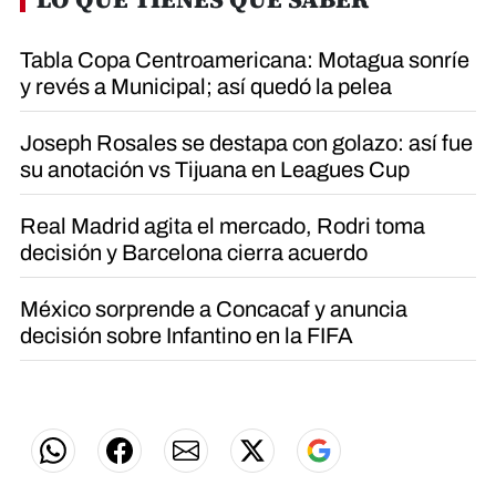
m
i
n
Tabla Copa Centroamericana: Motagua sonríe
u
t
y revés a Municipal; así quedó la pelea
e
,
3
Joseph Rosales se destapa con golazo: así fue
8
su anotación vs Tijuana en Leagues Cup
s
e
c
Real Madrid agita el mercado, Rodri toma
o
n
decisión y Barcelona cierra acuerdo
d
s
México sorprende a Concacaf y anuncia
decisión sobre Infantino en la FIFA