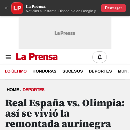
La Prensa
×
Descargar
Noticias al instante. Disponible en Google y IOS
LO ÚLTIMO
HONDURAS
SUCESOS
DEPORTES
MUN
HOME
DEPORTES
Real España vs. Olimpia:
así se vivió la
remontada aurinegra