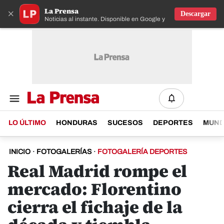
La Prensa
×
Descargar
Noticias al instante. Disponible en Google y IOS
LO ÚLTIMO
HONDURAS
SUCESOS
DEPORTES
MUN
INICIO
·
FOTOGALERÍAS
·
FOTOGALERÍA DEPORTES
Real Madrid rompe el
mercado: Florentino
cierra el fichaje de la