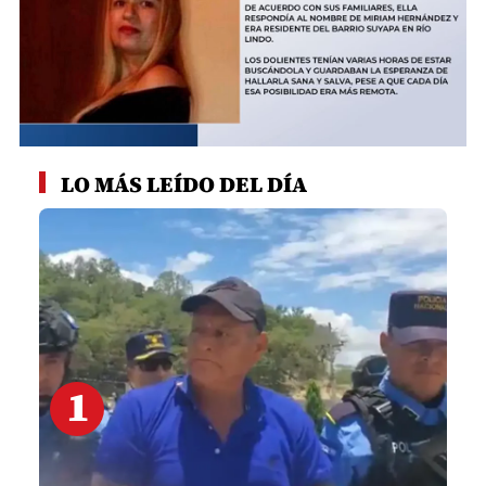
0
seconds
LO MÁS LEÍDO DEL DÍA
of
1
minute,
24
seconds
1