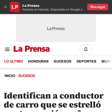
La Prensa
×
Descargar
Noticias al instante. Disponible en Google y IOS
LO ÚLTIMO
HONDURAS
SUCESOS
DEPORTES
MUN
INICIO
·
SUCESOS
Identifican a conductor
de carro que se estrelló