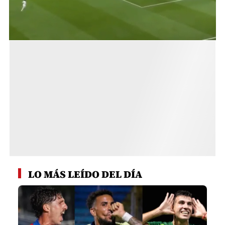
0
seconds
LO MÁS LEÍDO DEL DÍA
of
1
minute,
4
seconds
1