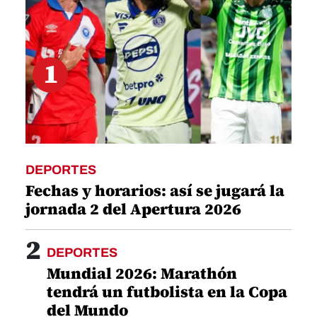
DEPORTES
Fechas y horarios: así se jugará la
jornada 2 del Apertura 2026
2
DEPORTES
Mundial 2026: Marathón
tendrá un futbolista en la Copa
del Mundo
3
DEPORTES
Comunicado del Real Madrid
tras muerte de Jorge Messi,
4
DEPORTES
Ferran Torres toma decisión
con Barcelona: revelan postura