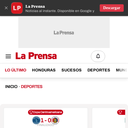
La Prensa
×
Descargar
Noticias al instante. Disponible en Google y IOS
LO ÚLTIMO
HONDURAS
SUCESOS
DEPORTES
MUN
INICIO
·
DEPORTES
Copa Centroamericana
1 - 0
FINALIZADO