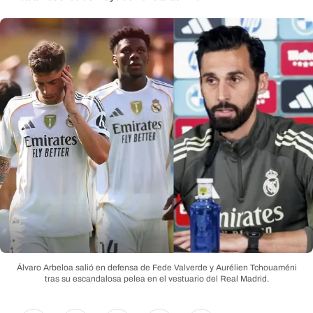
Álvaro Arbeloa salió en defensa de Fede Valverde y Aurélien Tchouaméni
tras su escandalosa pelea en el vestuario del Real Madrid.