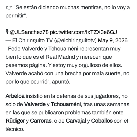
👉 "Se están diciendo muchas mentiras, no lo voy a
permitir".
🎙️
@JLSanchez78
pic.twitter.com/IxTZX3e6GJ
— El Chiringuito TV (@elchiringuitotv)
May 9, 2026
“Fede Valverde y Tchouaméni representan muy
bien lo que es el Real Madrid y merecen que
pasemos página. Y estoy muy orgulloso de ellos.
Valverde acabó con una brecha por mala suerte, no
por lo que ocurrió", apuntó.
Arbeloa
insistió en la defensa de sus jugadores, no
solo de
Valverde
y
Tchouaméni
, tras unas semanas
en las que se publicaron problemas también ente
Rüdiger
y
Carreras
, o de
Carvajal
y
Ceballos
con el
técnico.