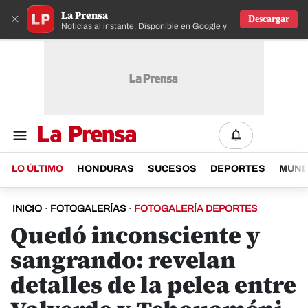
La Prensa
×
Descargar
Noticias al instante. Disponible en Google y IOS
LO ÚLTIMO
HONDURAS
SUCESOS
DEPORTES
MUN
INICIO
·
FOTOGALERÍAS
·
FOTOGALERÍA DEPORTES
Quedó inconsciente y
sangrando: revelan
detalles de la pelea entre