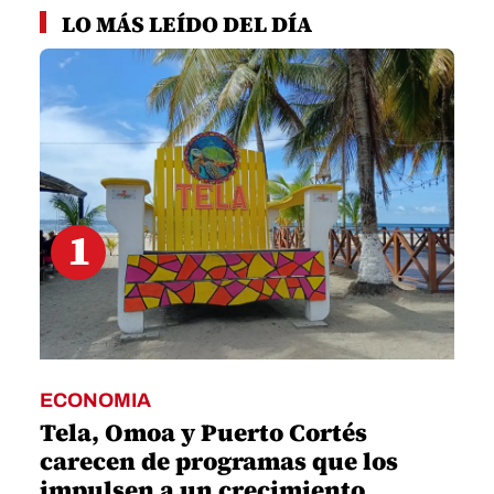
seconds
LO MÁS LEÍDO DEL DÍA
of
1
minute,
12
seconds
1
ECONOMIA
Tela, Omoa y Puerto Cortés
carecen de programas que los
impulsen a un crecimiento