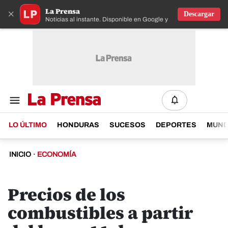
La Prensa
×
Descargar
Noticias al instante. Disponible en Google y IOS
LO ÚLTIMO
HONDURAS
SUCESOS
DEPORTES
MUN
INICIO
·
ECONOMÍA
Precios de los
combustibles a partir